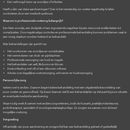
Een verhoogd risico op wondjes of infecties
Heeft u één van deze aandoeningen? Dan is het verstandig uw voeten regelmatig te laten
controleren door een medisch pedicure.
Waarom is professionele voetzorg belangrijk?
Een klein wondje, een drukplek of een ingroeiende nagel kan bij een risicovoet sneller leiden tot
complicaties. Door regelmatige controles en professionele behandeling kunnen problemen vaak in
een vroeg stadium worden herkend en behandeld.
Mijn behandelingen zijn gericht op:
Het voorkomen van wondjes en complicaties
Het verminderen van druk- en pijnklachten
Professionele verzorging van huid en nagels
Het behandelen van eelt, likdoorns en kloven
Drukontlasting met vilt of een siliconen orthese
Advies over dagelijkse voetverzorging, schoenen en huidverzorging
Persoonlijke zorg
Iedere voet is anders. Daarom begint iedere behandeling met een uitgebreide beoordeling van
jouw voeten en gezondheid. Op basis daarvan stel ik een behandelplan op dat past bij jouw situatie
en eventuele medische aandoening.
Waar nodig werk ik samen met andere zorgverleners, zoals de huisarts, praktijkondersteuner,
podotherapeut, specialist of oncologieverpleegkundige. Zo zorgen we samen voor de best
mogelijke voetzorg.
Vergoeding
Afhankelijk van jouw aandoening en zorgprofiel kan een behandeling geheel of gedeeltelijk