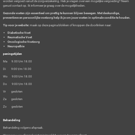
worden vergoed vanuit de zorgverzekering. Heb je vragen over een mogelijke vergoeding? Neem
gerust contact op. Ik informeer je graag over de mogelijkheden.
Gezonde voeten zijn essentieel om prettig te kunnen blijven bewegen. Met deskundige,
preventieve en persoonlijke voetzorg help ik je om jouw voeten in optimale conditie te houden.
Tip voor je website:
maak op deze pagina blokken of knoppen die doorlinken naar:
Diabetische Voet
Reumatische Voet
Oncologische Voetzorg
Neuropathie
peningstijden
Ma 9.00 t/m 18.00
Di 9:00 t/m 18.00
Wo 9:00 t/m 18.00
Do 9:00 t/m 18.00
Vr gesloten
Za gesloten
Zo gesloten
Behandeling
Behandeling volgens afspraak.