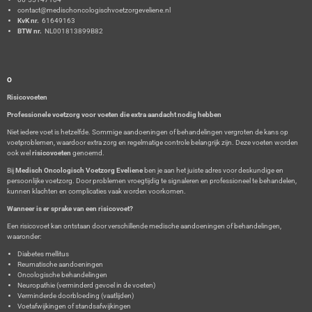
o
g
A
contact@medischoncologischvoetzorgeveliene.nl
o
r
p
KvK nr.
61649163
k
a
p
BTW nr.
NL001813899B82
m
O
Risicovoeten
Professionele voetzorg voor voeten die extra aandacht nodig hebben
Niet iedere voet is hetzelfde. Sommige aandoeningen of behandelingen vergroten de kans op
voetproblemen, waardoor extra zorg en regelmatige controle belangrijk zijn. Deze voeten worden
ook wel
risicovoeten
genoemd.
Bij
Medisch Oncologisch Voetzorg Eveliene
ben je aan het juiste adres voor deskundige en
persoonlijke voetzorg. Door problemen vroegtijdig te signaleren en professioneel te behandelen,
kunnen klachten en complicaties vaak worden voorkomen.
Wanneer is er sprake van een risicovoet?
Een risicovoet kan ontstaan door verschillende medische aandoeningen of behandelingen,
waaronder:
Diabetes mellitus
Reumatische aandoeningen
Oncologische behandelingen
Neuropathie (verminderd gevoel in de voeten)
Verminderde doorbloeding (vaatlijden)
Voetafwijkingen of standsafwijkingen