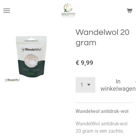
Ga
direct
naar
de
Wandelwol 20
hoofdinhoud
gram
€ 9,99
In
winkelwagen
Wandelwol antidruk-wol
WandelWol antidruk-wol
20 gram is een zachte,